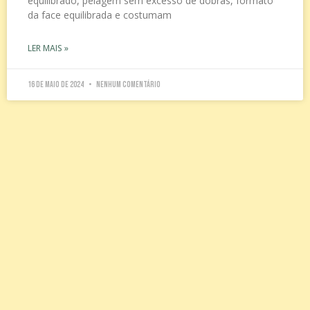
equilibrado, pelagem sem excesso de dobras, formato
da face equilibrada e costumam
LER MAIS »
16 de maio de 2024
Nenhum comentário