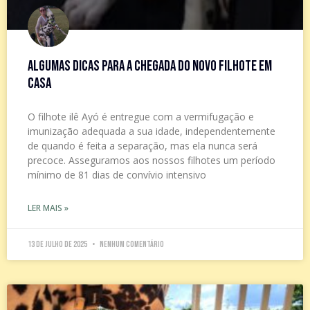
Algumas dicas para a chegada do novo filhote em
casa
O filhote ilê Ayó é entregue com a vermifugação e
imunização adequada a sua idade, independentemente
de quando é feita a separação, mas ela nunca será
precoce. Asseguramos aos nossos filhotes um período
mínimo de 81 dias de convívio intensivo
LER MAIS »
13 de julho de 2025
Nenhum comentário