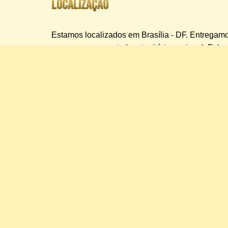
Localização
Estamos localizados em Brasília - DF. Entregamo
e segurança para todo o território nacional. Fal
as condições e custos de transporte.
DOS
L
S