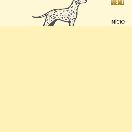
Menu
INÍCIO
O CANIL
SOBRE A
RAÇA
CONTEÚ
PLANTE
Ficou com alguma dúvida? Fale
direto com o criador abaixo
FILHOTE
Falar por Whatsapp